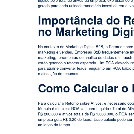
líquido pelo total de ativos da empresa, expressando o
gerado para cada unidade monetária investida em ativo
Importância do R
no Marketing Digi
No contexto do Marketing Digital B2B, o Retorno sobre A
marketing e vendas. Empresas B2B frequentemente inv
marketing, ferramentas de análise de dados e infraestr
estão gerando o retorno esperado. Um ROA elevado indi
para atrair e converter leads, enquanto um ROA baixo p
e alocação de recursos.
Como Calcular o 
Para calcular o Retorno sobre Ativos, é necessário obte
fórmula é simples: ROA = (Lucro Líquido / Total de At
R$ 200.000 e ativos totais de R$ 1.000.000, o ROA seri
empresa gera R$ 0,20 de lucro. Esse cálculo pode ser
ao longo do tempo.