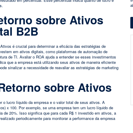
 resultado em percentual. Esse percentual indica quanto de lucro é
a
s.
etorno sobre Ativos
tal B2B
tivos é crucial para determinar a eficácia das estratégias de
estem em ativos digitais, como plataformas de automação de
utura de TI. Avaliar o ROA ajuda a entender se esses investimentos
ca que a empresa está utilizando seus ativos de maneira eficiente
ode sinalizar a necessidade de reavaliar as estratégias de marketing
Retorno sobre Ativos
r o lucro líquido da empresa e o valor total de seus ativos. A
ivos) x 100. Por exemplo, se uma empresa tem um lucro líquido de
a de 20%. Isso significa que para cada R$ 1 investido em ativos, a
 realizado periodicamente para monitorar a performance da empresa