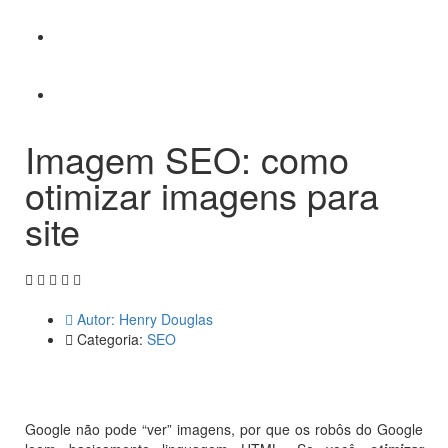
Guias e Ebooks
Fale Conosco
Imagem SEO: como
otimizar imagens para
site
Autor:
Henry Douglas
Categoria:
SEO
Google não pode “ver” imagens, por que os robôs do Google