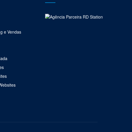
ng e Vendas
iada
es
ites
Websites