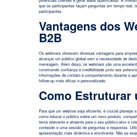
potenciais clientes e gerar leads qualificados. A inter
que os participantes façam perguntas em tempo real, 
participantes.
Vantagens dos We
B2B
Os webinars oferecem diversas vantagens para empre
alcançar um público global sem a necessidade de desl
mensagem. Além disso, os webinars são uma excelente
construindo confiança e credibilidade junto aos potenc
informações de contato e comportamento durante a ap
follow-up mais eficaz e personalizado.
Como Estruturar 
Para que um webinar seja eficiente, é crucial planejar
como educar o público sobre um novo produto, comparti
tema relevante e atraente para o seu público-alvo e cr
conteúdo e uma sessão de perguntas e respostas. Utiliz
apresentação mais dinâmica e envolvente. Não se esqu