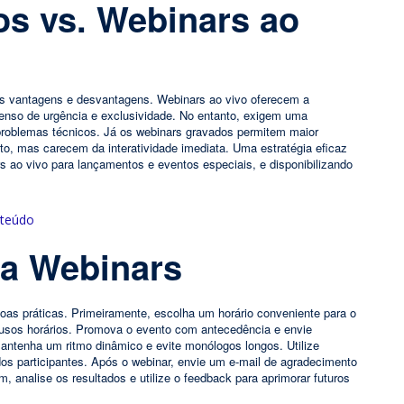
s vs. Webinars ao
as vantagens e desvantagens. Webinars ao vivo oferecem a
senso de urgência e exclusividade. No entanto, exigem uma
problemas técnicos. Já os webinars gravados permitem maior
to, mas carecem da interatividade imediata. Uma estratégia eficaz
 ao vivo para lançamentos e eventos especiais, e disponibilizando
ra Webinars
oas práticas. Primeiramente, escolha um horário conveniente para o
 fusos horários. Promova o evento com antecedência e envie
mantenha um ritmo dinâmico e evite monólogos longos. Utilize
 dos participantes. Após o webinar, envie um e-mail de agradecimento
im, analise os resultados e utilize o feedback para aprimorar futuros