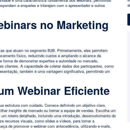
atividade é uma característica fundamental dos webinars, permitindo
a
respondam a enquetes e interajam com o apresentador e outros
binars no Marketing
sas que atuam no segmento B2B. Primeiramente, eles permitem
ocamento físico, reduzindo custos e ampliando o alcance da
 forma de demonstrar expertise e autoridade no mercado,
iais clientes. A capacidade de coletar dados dos participantes, como
resentação, também é uma vantagem significativa, permitindo um
um Webinar Eficiente
 sua estrutura com cuidado. Comece definindo um objetivo claro,
lhar insights de mercado ou treinar a equipe de vendas. Escolha um
ie um roteiro detalhado, incluindo uma introdução, desenvolvimento do
e recursos visuais, como slides e vídeos, para tornar a
eça de promover o webinar com antecedência, utilizando e-mails,