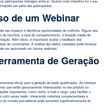
s participantes interajam entre si. Quanto mais interativo for o seu
rmações por parte dos participantes.
so de um Webinar
er seu impacto e identificar oportunidades de melhoria. Alguns dos
o de inscritos, a taxa de comparecimento, a duração média de
entação. Além disso, é importante avaliar o feedback dos
álises de comentários. A análise dos dados coletados pode fornecer
ode ser aprimorado em futuros webinars.
erramenta de Geração
ramenta eficaz para a geração de leads qualificados. Ao oferecer
ientes que estão genuinamente interessados no seu produto ou
mações importantes, como nome, e-mail e cargo, para facilitar o
ra nutrir esses leads, oferecendo materiais complementares e
ão do contato pós-webinar pode aumentar significativamente as