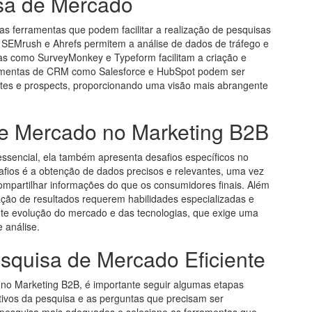
sa de Mercado
ias ferramentas que podem facilitar a realização de pesquisas
SEMrush e Ahrefs permitem a análise de dados de tráfego e
s como SurveyMonkey e Typeform facilitam a criação e
erramentas de CRM como Salesforce e HubSpot podem ser
ientes e prospects, proporcionando uma visão mais abrangente
de Mercado no Marketing B2B
ssencial, ela também apresenta desafios específicos no
afios é a obtenção de dados precisos e relevantes, uma vez
mpartilhar informações do que os consumidores finais. Além
ação de resultados requerem habilidades especializadas e
nte evolução do mercado e das tecnologias, que exige uma
 análise.
quisa de Mercado Eficiente
 no Marketing B2B, é importante seguir algumas etapas
tivos da pesquisa e as perguntas que precisam ser
 pesquisa mais adequados e selecione as ferramentas que