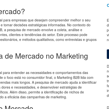
C
ercado?
al para empresas que desejam compreender melhor o seu
E
o e tomar decisões estratégicas informadas. No contexto do
d
B, a pesquisa de mercado envolve a coleta, análise e
p
tes, clientes e tendências do setor. Este processo pode
v
estionários, e métodos qualitativos, como entrevistas e grupos
n
a de Mercado no Marketing
D
n
ial para entender as necessidades e comportamentos das
s
e o foco está no consumidor final, o Marketing B2B lida com
t
endas mais longos. A pesquisa de mercado ajuda a identificar
f
s dores e necessidades, e desenvolver estratégias de
i
cos. Além disso, permite a identificação de nichos de
d
do a eficácia das campanhas de marketing.
e Mercado
D