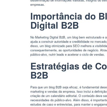
disseminação de informações valiosas, insights do set
empresas.
Importância do B
Digital B2B
No Marketing Digital B2B, um blog bem estruturado e at
ajuda a construir autoridade e credibilidade no merca
disso, um blog otimizado para SEO melhora a visibilid
consequentemente, as oportunidades de negócio. Atrav
público-alvo, nutrir leads e acelerar o ciclo de vendas.
Estratégias de C
B2B
Para que um blog B2B seja eficaz, é fundamental desen
marketing e vendas da empresa. Isso inclui a definição
criação de um calendário editorial. O conteúdo deve ser
necessidades do público-alvo. Além disso, é importante
estudos de caso e entrevistas, para manter o engajamen