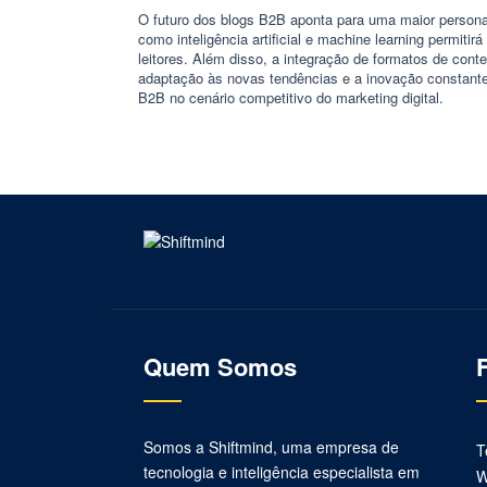
O futuro dos blogs B2B aponta para uma maior personal
como inteligência artificial e machine learning permiti
leitores. Além disso, a integração de formatos de con
adaptação às novas tendências e a inovação constante 
B2B no cenário competitivo do marketing digital.
Quem Somos
Somos a Shiftmind, uma empresa de
T
tecnologia e inteligência especialista em
W