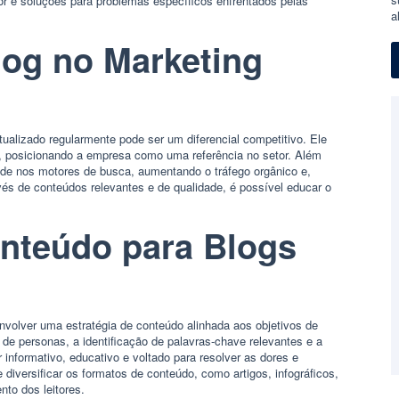
or e soluções para problemas específicos enfrentados pelas
a
log no Marketing
ualizado regularmente pode ser um diferencial competitivo. Ele
do, posicionando a empresa como uma referência no setor. Além
ade nos motores de busca, aumentando o tráfego orgânico e,
és de conteúdos relevantes e de qualidade, é possível educar o
onteúdo para Blogs
volver uma estratégia de conteúdo alinhada aos objetivos de
 de personas, a identificação de palavras-chave relevantes e a
 informativo, educativo e voltado para resolver as dores e
 diversificar os formatos de conteúdo, como artigos, infográficos,
to dos leitores.