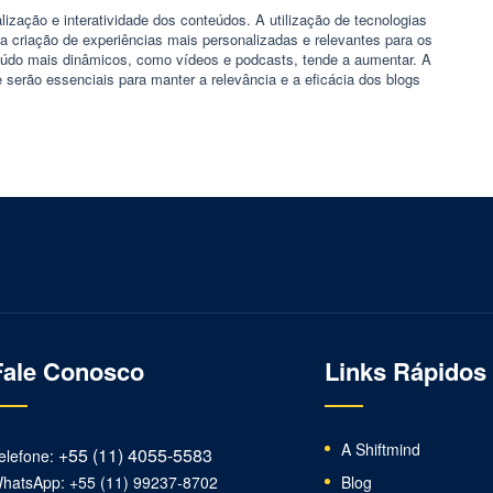
ização e interatividade dos conteúdos. A utilização de tecnologias
rá a criação de experiências mais personalizadas e relevantes para os
teúdo mais dinâmicos, como vídeos e podcasts, tende a aumentar. A
serão essenciais para manter a relevância e a eficácia dos blogs
Fale Conosco
Links Rápidos
A Shiftmind
+55 (11) 4055-5583
elefone:
hatsApp: +55 (11) 99237-8702
Blog